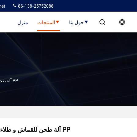
net
86-138-25752088
حول بنا
المنتجات
منزل
آلة طحن للقماش و طلاء PP
آلة طحن للقماش و طلاء PP