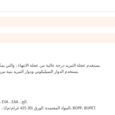
1يستخدم عجلة التبريد درجة عالية من عجلة الانتهاء ، والتي يمكن أن تقضي على الفقاعات التي تنتج أثناء عملية التجمع.
2يستخدم الدوار السيليكوني ودوار التبريد بنية تبريد من نوع المسمار، لجعل التبريد سريعًا والطلاء بسهولة.
1الراتنج المطبق لفيلم الطلاء: نوع الطلاء مثل LDPE ، PP ، EVA ، EAA ، الخ.
2المواد المعتمدة: الورق (30-425 غرام/م2) ، الألياف النسيجية، النسيج غير المنسوج، الشبكة الخيطية، BOPP، BOPET.