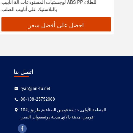
لياف
لوجستيات المستودعات آلة أنابيب ABS PP للطلاء
صرية
بالبلاستيك على أنابيب الصلب
احصل على أفضل سعر
اتصل بنا
ryan@an-fu.net
86-138-25752088
10#, المنطقة الأولى, حديقة فومين الصناعية, طريق
فومين, مدينة دالانغ, مدينة دونغغغوان, الصين