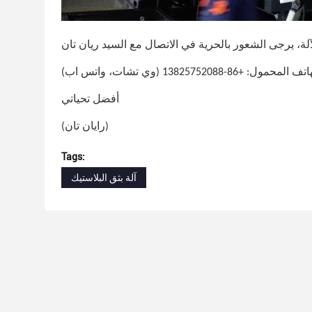
لة، يرجى الشعور بالحرية في الاتصال مع السيد ريان تان
 المحمول: +86-13825752088 (وي تشات، واتس اب)
أفضل تحياتي
(رايان تان)
Tags:
آلة بثق البلاستيك