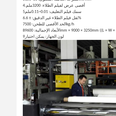
4.أقصى عرض لفيلم الطلاء: 3200ملم
5سمك فيلم التغليف: 0.01~0.11ملم
6.ثقل فيلم الطلاء غير الدقيق: ± 6%
7الحد الأقصى للطحن: 500kg/h
بعاد الإجمالية: 9600mm × 9000 × 3250mm ((L × W × H)
9لون الجهاز: يمكن اختيار