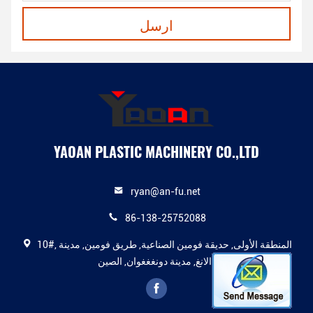
ارسل
YAOAN PLASTIC MACHINERY CO.,LTD
ryan@an-fu.net
86-138-25752088
10#, المنطقة الأولى, حديقة فومين الصناعية, طريق فومين, مدينة
دالانغ, مدينة دونغغغوان, الصين