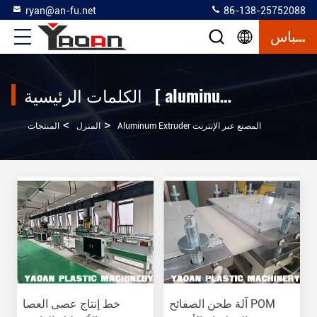
ryan@an-fu.net
86-138-25752088
إقتباس
الكلمات الرئيسية [ aluminum extruder ] المباراة 22 المنتجات
>
>
Aluminum Extruder المصنع عبر الإنترنت
المنزل
المنتجات
آلة طحن الصفائح POM
خط إنتاج عصى العصا