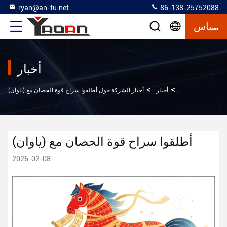
ryan@an-fu.net
86-138-25752088
إقتباس
أخبار
>
>
المنزل
أخبار
أخبار الشركة حول أطلقوا سراح قوة الحصان مع (ياوان)
أطلقوا سراح قوة الحصان مع (ياوان)
2026-02-08