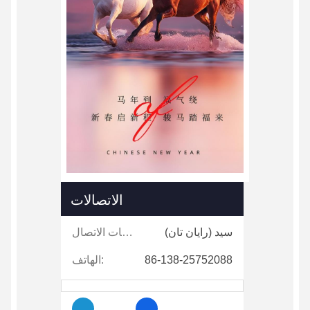
الاتصالات
سيد (رايان تان)
جهات الاتصال:
86-138-25752088
الهاتف: