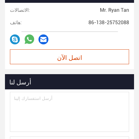
Mr. Ryan Tan
الاتصالات:
86-138-25752088
هاتف:
اتصل الآن
أرسل لنا