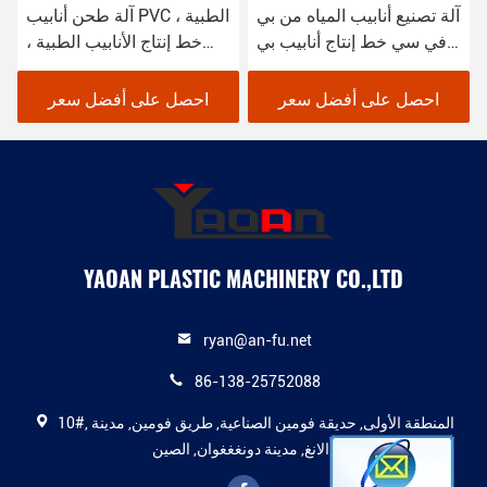
آلة تصنيع أنابيب المياه من بي
آلة طحن أنابيب PVC الطبية ،
في سي خط إنتاج أنابيب بي
خط إنتاج الأنابيب الطبية ،
في سي تصميم جديد
قطر 4-12mm
احصل على أفضل سعر
احصل على أفضل سعر
YAOAN PLASTIC MACHINERY CO.,LTD
ryan@an-fu.net
86-138-25752088
10#, المنطقة الأولى, حديقة فومين الصناعية, طريق فومين, مدينة
دالانغ, مدينة دونغغغوان, الصين