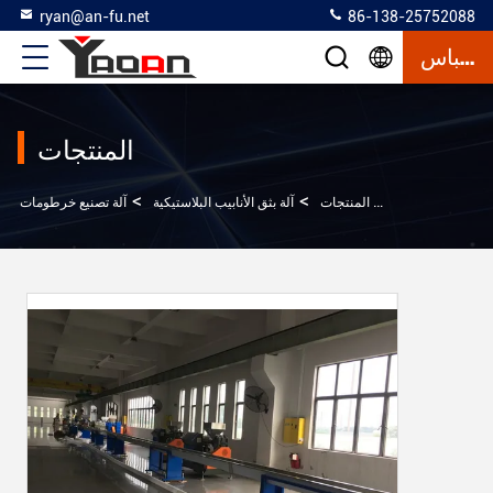
ryan@an-fu.net
86-138-25752088
إقتباس
المنتجات
>
>
>
آلة تصنيع خرطومات PVC
المنزل
المنتجات
آلة بثق الأنابيب البلاستيكية