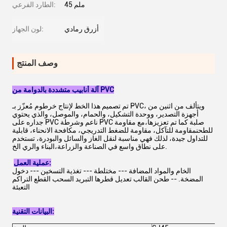
45 ملم
الطارد الفرعي:
أزرق رمادي
لون الجهاز:
وصف المنتج
آلة أنابيب متشددة بالدوامة من PVC
تم تصميم هذا الخط لإنتاج خرطوم مُعزّز بـ PVC، ويتألف من اثنين من
أجهزة التصدير، ووحدة التشكيل، والحمام، والموصل، والذي يحتوي
جداره على PVC ناعم وشرطة PVC صلبة كما تم تعزيزها،مع مقاومة
للطحنمقاومة للتآكل، مقاومة للضغط التدريجي، مكافحة الانحناء، قابلية
للتداول جيدة، لذلك فهي مناسبة لنقل الغاز والسائل والبودرة، تستخدم
على نطاق واسع في الصناعة والزراعة،البناء والري الخ.
عملية العمل:
الخام والمواد المضافة --- مختلطة --- تغذية التسخين --- دخول
المضخة. -- طحن القالب تعديل قطرها التبريد السحب القطع التراكم
التعبئة
البيانات التقنية: