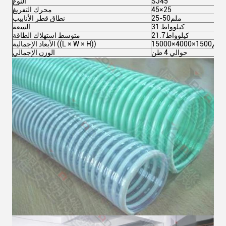
SJ45
النوع
45×25
محرك التفريغ
25-50ملم
نطاق قطر الأنابيب
31 كيلوواط
السعة
21.7كيلوواط
متوسط استهلاك الطاقة
15000×4000×1500ملم
الأبعاد الإجمالية ((L × W × H))
حوالي 4 طن
الوزن الإجمالي