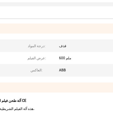
قذف
درجة المواد:
600 ملم
عرض الفيلم:
ABB
العاكس:
AF-600mm PP آلة طحن فيلم الشريط الملون ، خط إنتاج فيلم الشريط ، معتمد CE
هذه آلة الفيلم الشريطية هي ل 600 مليمتر عريض. نطاق سمك هو من 0.09-0.18 مليمتر،