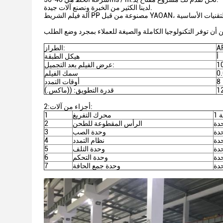
لدينا الكثير من الخبرة ونصنع آلات جيدة.
الطراز:
أ
هيكل الطبقة
عرض الفيلم بعد التجميل:
سمك الفيلم
8
أوقات التمدد
قدرة التطويق: ((ماكس.)
2:أجزاء من آلات:
ة
محرك التفريغ
1
دة
الرأس المقطوعة للطحن
2
دة
وحدة الصب
3
دة
نظام التمدد
4
دة
وحدة التلف
5
دة
وحدة التحكم
6
دة
وحدة جمع الحافة
7