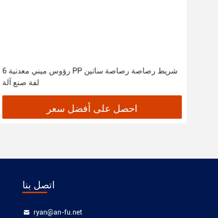
6 رؤوس ميني معدنية PP شريط رصاصة رصاصة ساتين
لفة صنع آلة
احصل على أفضل سعر
اتصل بنا
ryan@an-fu.net