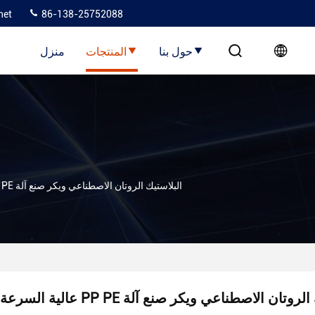
net
86-138-25752088
حول بنا
المنتجات
منزل
عالية السرعة PP PE البلاستيك الروتان الاصطناعي ويكر صنع آلة
PP PE البلاستيك الروتان الاصطناعي ويكر صنع آلة