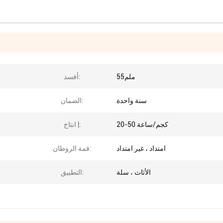
55ملم
أفسد:
سنة واحدة
الضمان:
20-50 كجم/ساعة
انتاج |:
امتداد ، غير امتداد
قمة الروطان:
الأثاث ، سلة
التطبيق: