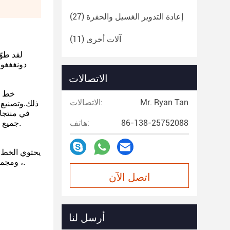
إعادة التدوير الغسيل والحفرة
(27)
آلات أخرى
(11)
دونغغغوا
الاتصالات
خط طح
Mr. Ryan Tan
الاتصالات:
ذلك.وتصنيع 
في منتجات
86-138-25752088
هاتف:
جميع أنواع البلاستيك تقليد شريط الروتانيستخدم على نطاق واسع للكرسي، الشاي، السلة، الحرف اليدوية المنسوجة، الأثاث وهلم جرا.
يحتوي الخط 
، ومجموعة واحدة من القوالب ، ومجموعة واحدة من خزان تبريد المياه ، ومجموعة واحدة من أجهزة الجر ، ومجموعة واحدة من الملف.
اتصل الآن
أرسل لنا