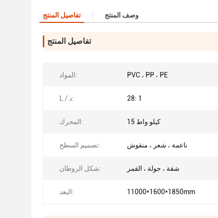
وصف المنتج
تفاصيل المنتج
تفاصيل المنتج
PVC ، PP ، PE
المواد:
28: 1
L / د:
15 كيلو واط
المحرك:
ناعمة ، شعر ، منقوش
تصميم السطح:
شقة ، جولة ، القمر
شكل الروطان:
11000*1600*1850mm
البعد: