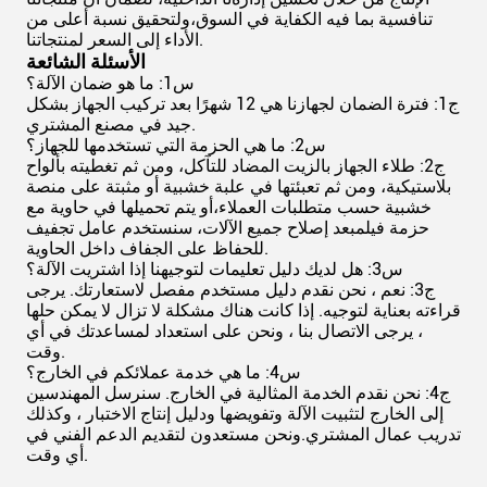
تنافسية بما فيه الكفاية في السوق،ولتحقيق نسبة أعلى من
الأداء إلى السعر لمنتجاتنا.
الأسئلة الشائعة
س1: ما هو ضمان الآلة؟
ج1: فترة الضمان لجهازنا هي 12 شهرًا بعد تركيب الجهاز بشكل
جيد في مصنع المشتري.
س2: ما هي الحزمة التي تستخدمها للجهاز؟
ج2: طلاء الجهاز بالزيت المضاد للتآكل، ومن ثم تغطيته بألواح
بلاستيكية، ومن ثم تعبئتها في علبة خشبية أو مثبتة على منصة
خشبية حسب متطلبات العملاء،أو يتم تحميلها في حاوية مع
حزمة فيلمبعد إصلاح جميع الآلات، سنستخدم عامل تجفيف
للحفاظ على الجفاف داخل الحاوية.
س3: هل لديك دليل تعليمات لتوجيهنا إذا اشتريت الآلة؟
ج3: نعم ، نحن نقدم دليل مستخدم مفصل لاستعارتك. يرجى
قراءته بعناية لتوجيه. إذا كانت هناك مشكلة لا تزال لا يمكن حلها
، يرجى الاتصال بنا ، ونحن على استعداد لمساعدتك في أي
وقت.
س4: ما هي خدمة عملائكم في الخارج؟
ج4: نحن نقدم الخدمة المثالية في الخارج. سنرسل المهندسين
إلى الخارج لتثبيت الآلة وتفويضها ودليل إنتاج الاختبار ، وكذلك
تدريب عمال المشتري.ونحن مستعدون لتقديم الدعم الفني في
أي وقت.