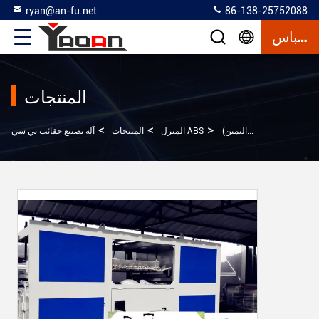
ryan@an-fu.net
86-138-25752088
إقتباس
المنتجات
>
>
>
حقيبة / آلة صنع الأمتعة / آلة تشكيل الفراغ ذاتية التشغيل بالكامل (النوع الأيسر واليمين)
آلة تصنيع حقائب بي سي ABS
المنزل
المنتجات