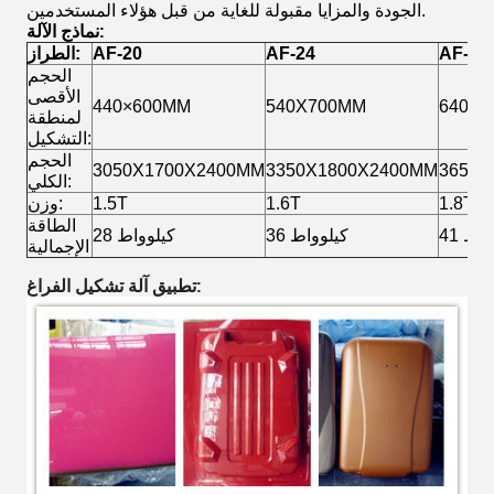
الجودة والمزايا مقبولة للغاية من قبل هؤلاء المستخدمين.
نماذج الآلة:
AF-28
AF-24
AF-20
الطراز:
الحجم
الأقصى
440×600MM
540X700MM
640×8
لمنطقة
التشكيل:
الحجم
3050X1700X2400MM
3350X1800X2400MM
3650X
الكلي:
1.8T
1.6T
1.5T
وزن:
الطاقة
لوواط
36 كيلوواط
28 كيلوواط
الإجمالية
تطبيق آلة تشكيل الفراغ: