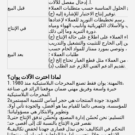
أ. إدخال مفصل للآلات.
قبل البيع
(ج) توفير إنتاج الاختبار للإشارة إليه.
رسم تخطيطات التوريد للعملاء لإعدادها.
ب والأسلاك الكهربائية وأنابيب الهواء ومياه
في الإنتاج
دورة التبريد وما إلى ذلك.
(ج) إبقاء العملاء على اطلاع على حالة الإنتاج
ندسين إلى الخارج للتثبيت والتشغيل والتدريب
طحن ، وتوصي بمورد ممتاز للمواد الخام حسب
طلبات العملاء ؛
بعد البيع
(د) تقديم الدعم الفني اللازم عند الطلب.
لماذا اخترت الآلات يوان؟
1. المهنة: يوان فقط تصنع المخرجات البلاستيكية منذ 1980s،
خبرة واسعة وفريق مهني ضمان موقعنا الرائد في صناعة
المخرجات البلاستيكية.
2الجودة: جودة المنتجات هي حجر أساس للتنمية المستمرة
للمؤسسة، وتسعى دائما للقيام بما هو أفضل، والجودة تأتي أولا،
وتطوير والابتكار هي مسؤولياتنا؛
3التسليم: نحن نُحسّن إدارة المصنع، ونُحسّن تدفق الإنتاج حتى
نقصر فترة الإنتاج بالنسبة لك إلى أقصى حد؛
4التحكم في التكاليف: نحن نبذل قصارى جهدنا لخفض تكاليف
الإنتاج من خلال تحسين إدارةنا الداخلية، لضمان أن منتجاتنا