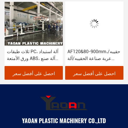
AF120&80-900mm،حقيبه/
ثلاث طبقات PC، آلة استبداد
عربة صناعة الحقيبه/آلة
ورق الأمتعة ABS، آلة صنع
طحن،علامة تجارية رائدة في
الأمتعة، خط إنتاج ورق
الصين
الأمتعة
احصل على أفضل سعر
احصل على أفضل سعر
YAOAN PLASTIC MACHINERY CO.,LTD