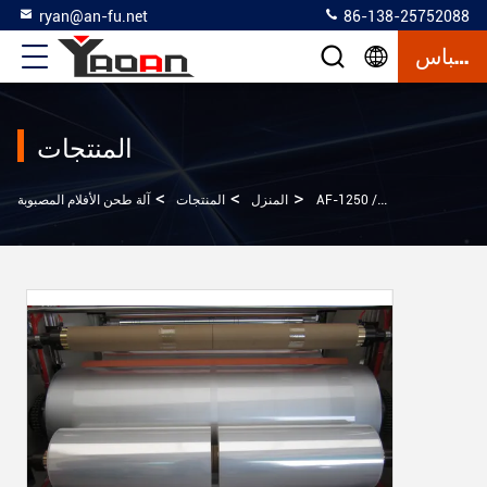
ryan@an-fu.net
86-138-25752088
إقتباس
المنتجات
>
>
>
ة
المنزل
المنتجات
آلة طحن الأفلام المصبوبة