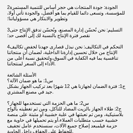
2الجودة: جودة المنتجات هي حجر أساس للتنمية المستمرة
للمؤسسة، وتسعى دائما للقيام بما هو أفضل، والجودة تأتي أولا،
وتطوير والابتكار هي مسؤولياتنا؛
3التسليم: نحن نُحسّن إدارة المصنع، ونُحسّن تدفق الإنتاج حتى
نقصر فترة الإنتاج بالنسبة لك إلى أقصى حد؛
4التحكم في التكاليف: نحن نبذل قصارى جهدنا لخفض تكاليف
الإنتاج من خلال تحسين إدارةنا الداخلية، لضمان أن منتجاتنا
تنافسية بما فيه الكفاية في السوق،ولتحقيق نسبة أعلى من
الأداء إلى السعر لمنتجاتنا.
الأسئلة الشائعة
س1: ما هو ضمان الآلة؟
ج1: فترة الضمان لجهازنا هي 12 شهرًا بعد تركيب الجهاز بشكل
جيد في مصنع المشتري.
س2: ما هي الحزمة التي تستخدمها للجهاز؟
ج2: طلاء الجهاز بالزيت المضاد للتآكل، ومن ثم تغطيته بألواح
بلاستيكية، ومن ثم تعبئتها في علبة خشبية أو مثبتة على منصة
خشبية حسب متطلبات العملاء،أو يتم تحميلها في حاوية مع
حزمة فيلمبعد إصلاح جميع الآلات، سنستخدم عامل تجفيف
للحفاظ على الجفاف داخل الحاوية.