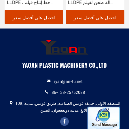
LLDPE آلة طحن لفيلم
LLDPE ، خط إنتاج فيلم
التمدد مزدوج الطبقة
التشبث ، فيلم التلفيف
احصل على أفضل سعر
احصل على أفضل سعر
YAOAN PLASTIC MACHINERY CO.,LTD
ryan@an-fu.net
86-138-25752088
10#, المنطقة الأولى, حديقة فومين الصناعية, طريق فومين, مدينة
دالانغ, مدينة دونغغغوان, الصين