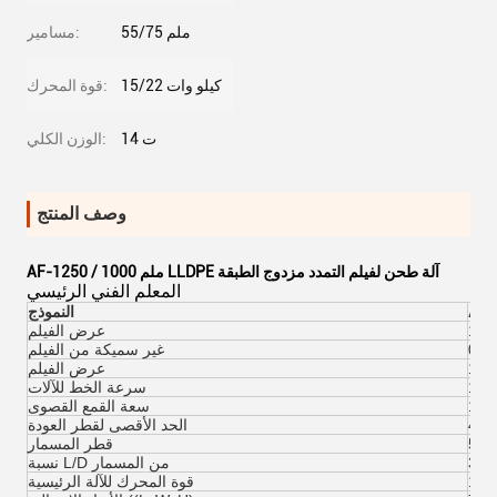
55/75 ملم
مسامير:
15/22 كيلو وات
قوة المحرك:
14 ت
الوزن الكلي:
وصف المنتج
AF-1250 / 1000 ملم LLDPE آلة طحن لفيلم التمدد مزدوج الطبقة
المعلم الفني الرئيسي
-
AF
النموذج
عرض الفيلم
غير سميكة من الفيلم
عرض الفيلم
سرعة الخط للآلات
120
سعة القمع القصوى
الحد الأقصى لقطر العودة
قطر المسمار
30:
نسبة L/D من المسمار
قوة المحرك للآلة الرئيسية