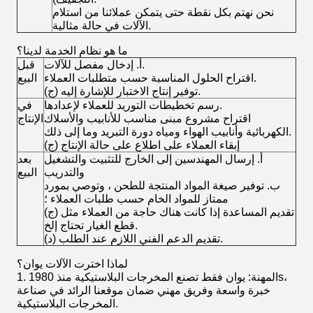
نحن نهتم بكل نقطة حتى يتمكن عملائنا من استلام
الآلات في حالة مثالية.
ما هو نظام الخدمة لدينا؟
أ. إدخال مفصل للآلات.
قبل
اقتراح الحلول المناسبة حسب متطلبات العملاء.
البيع
(ج) توفير إنتاج الاختبار للإشارة إليه.
رسم تخطيطات التوريد للعملاء لإعدادها.
في
اقتراح مشروع مبنى مناسب للأنابيب والأسلاك
الإنتاج
الكهربائية وأنابيب الهواء ومياه دورة التبريد وما إلى ذلك.
(ج) إبقاء العملاء على اطلاع على حالة الإنتاج
أ. إرسال المهندسين إلى الخارج للتثبيت والتشغيل
بعد
والتدريب
البيع
ب. توفير صيغة المواد المنتجة للطحن ، وتوصي بمورد
ممتاز للمواد الخام حسب طلبات العملاء ؛
(ج) تقديم المساعدة إذا كانت هناك حاجة من العملاء مثل
قطع الغيار تحتاج إلخ.
(د) تقديم الدعم الفني اللازم عند الطلب.
لماذا اخترت الآلات يوان؟
1. المهنة: يوان فقط تصنع المخرجات البلاستيكية منذ 1980s،
خبرة واسعة وفريق مهني ضمان موقعنا الرائد في صناعة
المخرجات البلاستيكية.