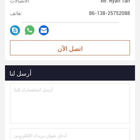
Mr. Ryan Tan
الاتصالات:
86-138-25752088
هاتف:
اتصل الآن
أرسل لنا