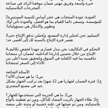
خبرة واسعة وفريق مهني ضمان موقعنا الرائد في صناعة
المخرجات البلاستيكية.
2الجودة: جودة المنتجات هي حجر أساس للتنمية المستمرة
للمؤسسة، وتسعى دائما للقيام بما هو أفضل، والجودة تأتي أولا،
وتطوير والابتكار هي مسؤولياتنا؛
3التسليم: نحن نُحسّن إدارة المصنع، ونُحسّن تدفق الإنتاج حتى
نقصر فترة الإنتاج بالنسبة لك إلى أقصى حد؛
4التحكم في التكاليف: نحن نبذل قصارى جهدنا لخفض تكاليف
الإنتاج من خلال تحسين إدارةنا الداخلية، لضمان أن منتجاتنا
تنافسية بما فيه الكفاية في السوق،ولتحقيق نسبة أعلى من
الأداء إلى السعر لمنتجاتنا.
الأسئلة الشائعة
س1: ما هو ضمان الآلة؟
ج1: فترة الضمان لجهازنا هي 12 شهرًا بعد تركيب الجهاز بشكل
جيد في مصنع المشتري.
س2: ما هي الحزمة التي تستخدمها للجهاز؟
ج2: طلاء الجهاز بالزيت المضاد للتآكل، ومن ثم تغطيته بألواح
بلاستيكية، ومن ثم تعبئتها في علبة خشبية أو مثبتة على منصة