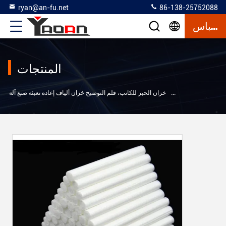
ryan@an-fu.net
86-138-25752088
إقتباس
المنتجات
>
لأنابيب البلاستيكية
خزان الحبر للكاتب، قلم التوضيح خزان ألياف إعادة تعبئة صنع آلة