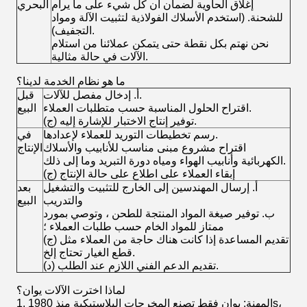
إغلاق الحاوية لضمان أن كل شيء على ما يرام
البحري
للشحنة. (استخدم الأسلاك الفولاذية لتثبيت الآلة ومواد
التجفيف).
نحن نهتم بكل نقطة حتى يتمكن عملائنا من استلام
الآلات في حالة مثالية.
ما هو نظام الخدمة لدينا؟
أ. إدخال مفصل للآلات.
قبل
اقتراح الحلول المناسبة حسب متطلبات العملاء.
البيع
(ج) توفير إنتاج الاختبار للإشارة إليه.
رسم تخطيطات التوريد للعملاء لإعدادها.
في
اقتراح مشروع مبنى مناسب للأنابيب والأسلاك
الإنتاج
الكهربائية وأنابيب الهواء ومياه دورة التبريد وما إلى ذلك.
(ج) إبقاء العملاء على اطلاع على حالة الإنتاج
أ. إرسال المهندسين إلى الخارج للتثبيت والتشغيل
بعد
والتدريب
البيع
ب. توفير صيغة المواد المنتجة للطحن ، وتوصي بمورد
ممتاز للمواد الخام حسب طلبات العملاء ؛
(ج) تقديم المساعدة إذا كانت هناك حاجة من العملاء مثل
قطع الغيار تحتاج إلخ.
(د) تقديم الدعم الفني اللازم عند الطلب.
لماذا اخترت الآلات يوان؟
1. المهنة: يوان فقط تصنع المخرجات البلاستيكية منذ 1980s،