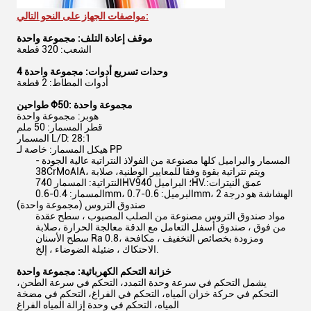
مواصفات الجهاز على النحو التالي:
موقف إعادة التلف: مجموعة واحدة
الشعب: 320 قطعة
4 وحدات تسريع أدوات: مجموعة واحدة
أدوات المطاط: 2 قطعة
طواحين Φ50: مجموعة واحدة
هوبر: مجموعة واحدة
قطر المسمار: 50 ملم
المسمار L/D: 28:1
هيكل المسمار: خاصة لـ PP
المسمار والبراميل كلها مصنوعة من الفولاذ النتراتية عالية الجودة -
38CrMoAIA، ويتم نتراتية بقوة وفقا للمعايير الوطنية، صلابة
النتراتية: المسمار 740HV؛ البراميل 940HV.عمق النيترات:
المسمار: 0.4-0.6mm، البرميل: 0.6-0.7mm، الهشاشة هو درجة 2
صندوق التروس (مجموعة واحدة)
مواد صندوق التروس مصنوعة من الصلب المصبوب ، سطح عقدة
من فوق ، صندوق أسفل التعامل مع الدقة معالجة الحرارة ،صلابة
سطح الأسنان Ra 0.8، ومزودة بخصائص التخفيف ، مكافحة
الاحتكاك ، ضئيلة الضوضاء ، إلخ.
خزانة التحكم الكهربائية: مجموعة واحدة
يشمل التحكم في سرعة وحدة التمدد، التحكم في سرعة الطحن،
التحكم في حركة خزان المياه، التحكم في الفراغ، التحكم في مضخة
المياه، التحكم في وحدة إزالة المياه الفراغ