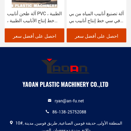
آلة تصنيع أنابيب المياه من بي
آلة طحن أنابيب PVC الطبية ،
في سي خط إنتاج أنابيب بي
خط إنتاج الأنابيب الطبية ،
في سي تصميم جديد
قطر 4-12mm
احصل على أفضل سعر
احصل على أفضل سعر
YAOAN PLASTIC MACHINERY CO.,LTD
ryan@an-fu.net
86-138-25752088
10#, المنطقة الأولى, حديقة فومين الصناعية, طريق فومين, مدينة
دالانغ, مدينة دونغغغوان, الصين