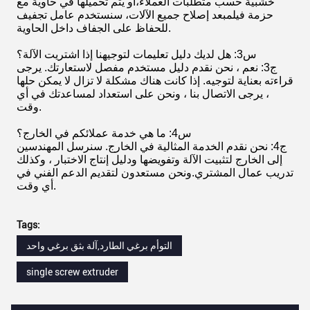
خشبية حسب متطلبات العملاء،أو يتم تحميلها في حاوية مع
حزمة فيلمبعد إصلاح جميع الآلات، سنستخدم عامل تجفيف
للحفاظ على الجفاف داخل الحاوية.
س3: هل لديك دليل تعليمات لتوجيهنا إذا اشتريت الآلة؟
ج3: نعم ، نحن نقدم دليل مستخدم مفصل لاستعارتك. يرجى
قراءته بعناية لتوجيه. إذا كانت هناك مشكلة لا تزال لا يمكن حلها
، يرجى الاتصال بنا ، ونحن على استعداد لمساعدتك في أي
وقت.
س4: ما هي خدمة عملائكم في الخارج؟
ج4: نحن نقدم الخدمة المثالية في الخارج. سنرسل المهندسين
إلى الخارج لتثبيت الآلة وتفويضها ودليل إنتاج الاختبار ، وكذلك
تدريب عمال المشتري.ونحن مستعدون لتقديم الدعم الفني في
أي وقت.
Tags:
التوأم برغي الطارد,آلة بثق برغي واحد
single screw extruder