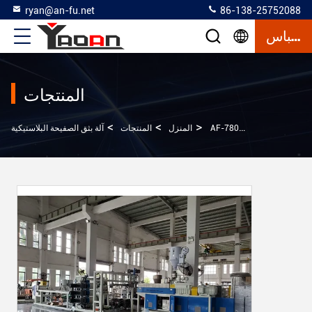
ryan@an-fu.net
86-138-25752088
إقتباس
المنتجات
>
>
>
 المركب أجهزة طحن
المنزل
المنتجات
آلة بثق الصفيحة البلاستيكية