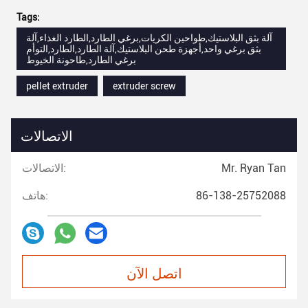
Tags:
آلة بثق البلاستيك,طواحين الكريات,برغي الطارد,الطارد الغذاء,آلة
بثق برغي واحد,أجهزة طحن البلاستيك,آلة الطارد,الطارد,التوأم
برغي الطارد,طاحونة الخيوط
pellet extruder
extruder screw
الاتصالات
Mr. Ryan Tan
الاتصالات:
86-138-25752088
هاتف:
اتصل الآن