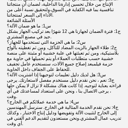
الإنتاج من خلال تحسين إدارةنا الداخلية، لضمان أن منتجاتنا
تنافسية بما فيه الكفاية في السوق،ولتحقيق نسبة أعلى من
الأداء إلى السعر لمنتجاتنا.
الأسئلة الشائعة
س1: ما هو ضمان الآلة؟
ج1: فترة الضمان لجهازنا هي 12 شهرًا بعد تركيب الجهاز بشكل
جيد في مصنع المشتري.
س2: ما هي الحزمة التي تستخدمها للجهاز؟
ج2: طلاء الجهاز بالزيت المضاد للتآكل، ومن ثم تغطيته بألواح
بلاستيكية، ومن ثم تعبئتها في علبة خشبية أو مثبتة على منصة
خشبية حسب متطلبات العملاء،أو يتم تحميلها في حاوية مع
حزمة فيلمبعد إصلاح جميع الآلات، سنستخدم عامل تجفيف
للحفاظ على الجفاف داخل الحاوية.
س3: هل لديك دليل تعليمات لتوجيهنا إذا اشتريت الآلة؟
ج3: نعم ، نحن نقدم دليل مستخدم مفصل لاستعارتك. يرجى
قراءته بعناية لتوجيه. إذا كانت هناك مشكلة لا تزال لا يمكن حلها
، يرجى الاتصال بنا ، ونحن على استعداد لمساعدتك في أي
وقت.
س4: ما هي خدمة عملائكم في الخارج؟
ج4: نحن نقدم الخدمة المثالية في الخارج. سنرسل المهندسين
إلى الخارج لتثبيت الآلة وتفويضها ودليل إنتاج الاختبار ، وكذلك
تدريب عمال المشتري.ونحن مستعدون لتقديم الدعم الفني في
أي وقت.