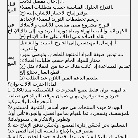
أ. إدخال مفصل للآلات.
قبل
اقتراح الحلول المناسبة حسب متطلبات العملاء.
البيع
(ج) توفير إنتاج الاختبار للإشارة إليه.
رسم تخطيطات التوريد للعملاء لإعدادها.
اقتراح مشروع مبنى مناسب للأنابيب والأسلاك
في
الكهربائية وأنابيب الهواء ومياه دورة التبريد وما إلى ذلك.
الإنتاج
(ج) إبقاء العملاء على اطلاع على حالة الإنتاج
أ. إرسال المهندسين إلى الخارج للتثبيت والتشغيل
والتدريب
ب. توفير صيغة المواد المنتجة للطحن ، وتوصي بمورد
بعد
ممتاز للمواد الخام حسب طلبات العملاء ؛
البيع
(ج) تقديم المساعدة إذا كانت هناك حاجة من العملاء مثل
قطع الغيار تحتاج إلخ.
(د) تقديم الدعم الفني اللازم عند الطلب.
لماذا اخترت الآلات يوان؟
1. المهنة: يوان فقط تصنع المخرجات البلاستيكية منذ 1980s،
خبرة واسعة وفريق مهني ضمان موقعنا الرائد في صناعة
المخرجات البلاستيكية.
2الجودة: جودة المنتجات هي حجر أساس للتنمية المستمرة
للمؤسسة، وتسعى دائما للقيام بما هو أفضل، والجودة تأتي أولا،
وتطوير والابتكار هي مسؤولياتنا؛
3التسليم: نحن نُحسّن إدارة المصنع، ونُحسّن تدفق الإنتاج حتى
نقصر فترة الإنتاج بالنسبة لك إلى أقصى حد؛
4التحكم في التكاليف: نحن نبذل قصارى جهدنا لخفض تكاليف