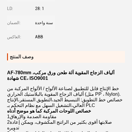
LD:
28: 1
سنة واحدة
الضمان:
ABB
العاكس:
وصف المنتج
AF-780mm ألياف الزجاج المقوية آلة طحن ورق مركب،
شهادة CE، ISO9001
خط الإنتاج قابل للتطبيق لصناعة الألواح / الألواح المركبة من
ألياف الزجاج المقوية بالبلاستيك الحراري (مثل PP ، Nylon).
خصائص خط التطويق: التبسيط الجيد،التطويق المستقر،الإنتاج
العالي،التشغيل السهل مع نظام التحكم بـ PLC
خصائص اللوحات المركبة كما هو موضح أدناه
1مقاومة الصدمة والإرهاق
2صلابتها أقوى بكثير من الراتنج المكشوف، ويمكن إعادة
تدويره