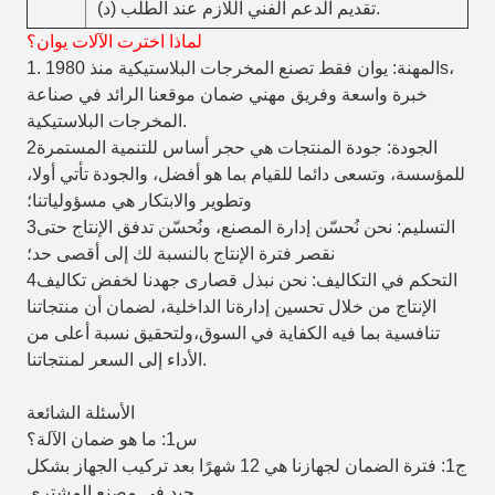
(د) تقديم الدعم الفني اللازم عند الطلب.
لماذا اخترت الآلات يوان؟
1. المهنة: يوان فقط تصنع المخرجات البلاستيكية منذ 1980s،
خبرة واسعة وفريق مهني ضمان موقعنا الرائد في صناعة
المخرجات البلاستيكية.
2الجودة: جودة المنتجات هي حجر أساس للتنمية المستمرة
للمؤسسة، وتسعى دائما للقيام بما هو أفضل، والجودة تأتي أولا،
وتطوير والابتكار هي مسؤولياتنا؛
3التسليم: نحن نُحسّن إدارة المصنع، ونُحسّن تدفق الإنتاج حتى
نقصر فترة الإنتاج بالنسبة لك إلى أقصى حد؛
4التحكم في التكاليف: نحن نبذل قصارى جهدنا لخفض تكاليف
الإنتاج من خلال تحسين إدارةنا الداخلية، لضمان أن منتجاتنا
تنافسية بما فيه الكفاية في السوق،ولتحقيق نسبة أعلى من
الأداء إلى السعر لمنتجاتنا.
الأسئلة الشائعة
س1: ما هو ضمان الآلة؟
ج1: فترة الضمان لجهازنا هي 12 شهرًا بعد تركيب الجهاز بشكل
جيد في مصنع المشتري.