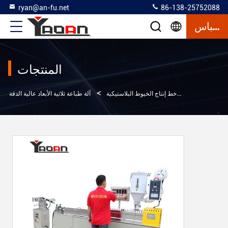
ryan@an-fu.net
86-138-25752088
إقتباس
المنتجات
>
>
>
ل
المنتجات
خط إنتاج الخيوط البلاستيكية
آلة طباعة ثلاثية الأبعاد عالية الدقة