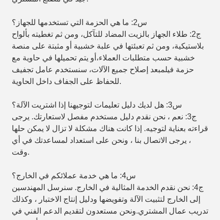
س2: ما هي الحزمة التي تستخدمها للجهاز؟
ج2: طلاء الجهاز بالزيت المضاد للتآكل، ومن ثم تغطيته بألواح
بلاستيكية، ومن ثم تعبئتها في علبة خشبية أو مثبتة على منصة
خشبية حسب متطلبات العملاء،أو يتم تحميلها في حاوية مع
حزمة فيلمبعد إصلاح جميع الآلات، سنستخدم عامل تجفيف
للحفاظ على الجفاف داخل الحاوية.
س3: هل لديك دليل تعليمات لتوجيهنا إذا اشتريت الآلة؟
ج3: نعم ، نحن نقدم دليل مستخدم مفصل لاستعارتك. يرجى
قراءته بعناية لتوجيه. إذا كانت هناك مشكلة لا تزال لا يمكن حلها
، يرجى الاتصال بنا ، ونحن على استعداد لمساعدتك في أي
وقت.
س4: ما هي خدمة عملائكم في الخارج؟
ج4: نحن نقدم الخدمة المثالية في الخارج. سنرسل المهندسين
إلى الخارج لتثبيت الآلة وتفويضها ودليل إنتاج الاختبار ، وكذلك
تدريب عمال المشتري.ونحن مستعدون لتقديم الدعم الفني في