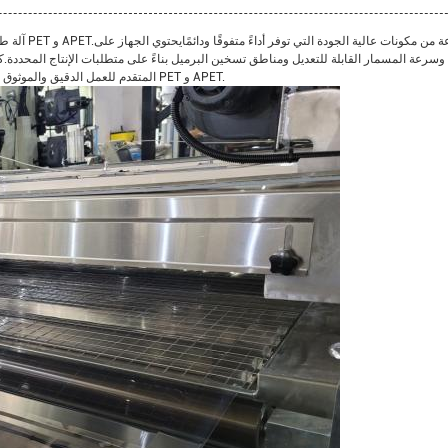
آلة طحن الأو
المتقدم للعمل الدقيق والموثوق بهمع هذه الآلة، يمكنك تحقيق أقصى كفاءة وأفضل إنتاجية في إنتاج ورق PET و APET.