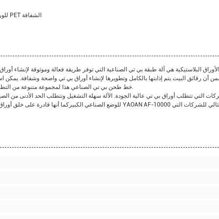
الخصائص الخاصة: خط طحن PET ، آلة Apet للورق ، آلة طحن PET الشفافة
أوراق البلاستيكية هي آلة طبقة بي تي الصناعية التي توفر طريقة فعالة وموثوقة لإنشاء أوراق
ن أن رقائق البيت يتم إذابتها بالكامل وتطويرها لإنشاء أوراق بي تي واضحة وشفافة. يمكن ا
خط طحن بي تي الصناعي هذا لمجموعة متنوعة من التطبيقات،بما في ذلك عبوات الأغذية، وتغليف المشروبات، والتغليف الطبي.
للوضع الصناعي الكبيركما أنها قادرة على خلق أوراق 