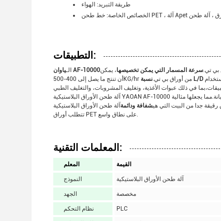
طريقة التبريد: الهواء
التطبيقات:
 بي تي.
سرعة المسمار التي يمكن تخصيصها
، يمكن
ياوان AF-10000
الـ
ستخدام
أن تنتج ما يصل إلى 400-500KG/hr من أوراق بي تي.
آلة طحن الأوراق البلاستيكية YAOAN AF-10000 مثالية للشركات التي تتطلب أوراق بي تي عالية الجودة. الآلة سهلة التشغيل وتتطلب الحد الأدنى من الصيانة.مما يجعلها مثالية
رقيقة جدا من البيت التي هي
شفافة ودائمة
آلة طحن الأوراق البلاستيكية YAOAN AF-10000 هي الحل المثالي للشركات التي
تتطلب أوراق PET على نطاق واسع.
المعلمات التقنية:
القيمة
المعلم
آلة طحن الأوراق البلاستيكية
النموذج
مخصصة
الجهد
PLC
نظام التحكم