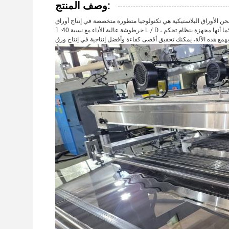
وصف المنتج:
راق البلاستيكية هي تكنولوجيا متطورة متخصصة في إنتاج أوراق PET و APET.إنها مصنوعة من مكونات عالية الجودة التي توفر أداءً متفوقًا ودائمًايحتوي الجهاز على
خرطوشة عالية الأداء مع نسبة 40: 1 L / D ، وسرعة المسمار القابلة للتعديل ومناطق تسخين البرميل بناءً على متطلبات الإنتاج المحددة.كما أنها مجهزة بنظام تحكم PLC