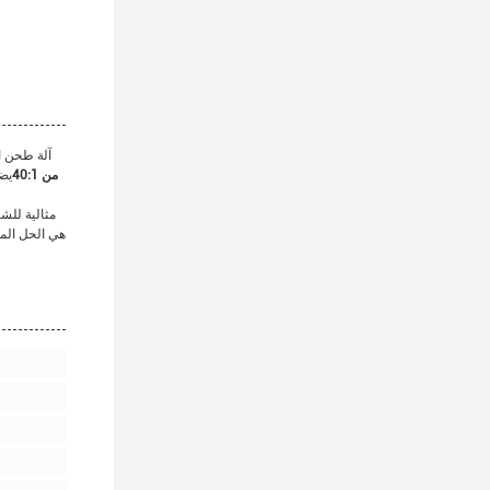
آلة طحن ال
نسبة L/D من 40:1
يضم