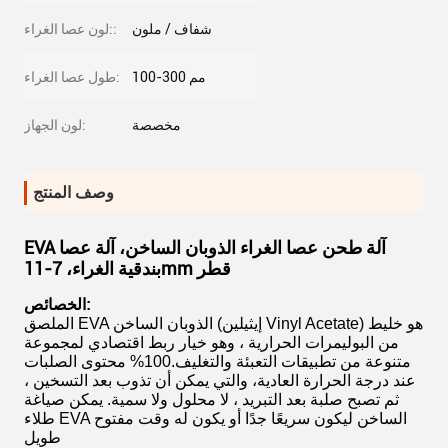
شفاف / ملون
لون عصا الغراء::
100-300 مم
طول عصا الغراء:
مخصصة
لون الجهاز:
وصف المنتج
EVA آلة طحن عصا الغراء الذوبان الساخن، آلة عصا
بندقية الغراء، 7-11mm قطر
الخصائص:
الملصق EVA الذوبان الساخن (إيثيلين Vinyl Acetate) هو خليط
من البوليمرات الحرارية ، وهو خيار ربط اقتصادي لمجموعة
متنوعة من تطبيقات التعبئة والتغليف.100% محتوى الصلبات
عند درجة الحرارة العادية، والتي يمكن أن تذوب بعد التسخين ،
ثم تصبح صلبة بعد التبريد ، لا محلول ولا سمية. يمكن صياغة
طلاء EVA الساخن ليكون سريعًا جدًا أو يكون له وقت مفتوح
طويل