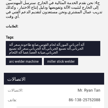
ج4: نحن نقدم الخدمة المثالية في الخارج. سنرسل المهندسين
إلى الخارج لتثبيت الآلة وتفويضها ودليل إنتاج الاختبار ، وكذلك
تدريب عمال المشتري.ونحن مستعدون لتقديم الدعم الفني في
أي وقت.
العلامات:
Tags:
آلة أجرباتي الموز,آلة لحام القوس,صانع طاحونة,سعر آلة
الجرباتي,آلة تصنيع الجرباتي,آلة الجرباتي,سعر آلة تصنيع
الجرباتي,صيانة العصا,عصا آلة اللحام
arc welder machine
miller stick welder
الاتصالات
Mr. Ryan Tan
الاتصالات:
86-138-25752088
هاتف: