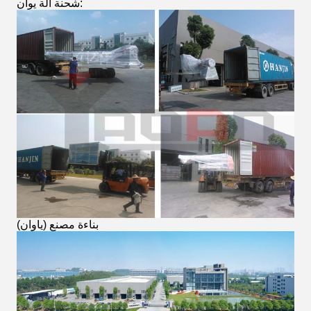
شحنة آلة يوان:
(بناءة مصنع (ياوان