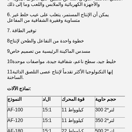
والأجهزة الكهربائية والملابس واللعب وما إلى ذلك
6. يمكن أن الإنتاج المستمر، يتغلب على عيب خلط غير
متساوية وفقيرة الشفافية من المفاعل
7. توفير الطاقة
8خطوة واحدة من التفاعل والطحن لإنتاج
9مسدس الماكينة الرئيسية من تصميم خاص
10خليط جيد، سطح ناعم، شفافية جيدة، مواصفات موحدة
11إنها التكنولوجيا الأكثر تقدماً لإنتاج عصى التلصق الذائبة
الساخنة.
نماذج الآلات:
حجم حاوية
قوة المحرك
ال/د
النموذج
300 لتر*2
11 كيلوواط
15:1
AF-100
350 لتر*2
11 كيلوواط
15:1
AF-120
500 لتر*2
22 كيلوواط
15:1
AF-180