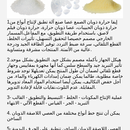
1إيفا حرارة ذوبان الصمغ عصا صنع آلة تطبق لإنتاج أنواع من
حرارة ذوبان الحبيبات، عصا ذوبان حرارة، حرارة ذوبان فيلم
لاصق، باستخدام طريقة التطويق، مع المفاعل،المسمار
الخارجي مصمم خصيصا لتحقيق التسهيل، تأثيرات الخلط،
القطع التلقائي، سرعة ضبط التردد. توفير الطاقة الجيد ودرجة
عالية من الأتمتة. المنتجات مشرقة ومتساوية.
2هيكل الجهاز بأكمله مصمم بشكل جيد. التطويق بشكل موحد.
تأثير التبريد جيد والسطح سلس.كما أنها مجهزة بمقاييس وجهاز
قطع تلقائي لضمان أن طول المنتج يمكن تعديلهلا توجد شروط
خاصة مطلوبة، طالما يمكن ضمان إمدادات الكهرباء والماء. من
أجل خفض التكاليف، يمكن أيضا استخدام المواد المعاد تدويرها
المقابلة. عدم التلوث،نفايات قابلة لإعادة التدوير.
3عملية الإنتاج المكونات - الخلط - التبسيط والتطويق - القالب -
التبريد - الجر - القياس - القطع الآلي - الانتهاء
4. يمكن أن تنتج خط أنواع مختلفة من العصي اللاصقة الذوبان
الساخن
5- العصي اللاصقة الذوبان الساخن تنطبق على الحرف اليدوية