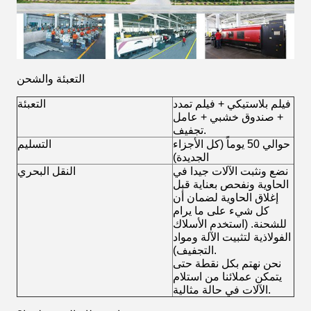
التعبئة والشحن
فيلم بلاستيكي + فيلم تمدد
التعبئة
+ صندوق خشبي + عامل
تجفيف.
حوالي 50 يوماً (كل الأجزاء
التسليم
الجديدة)
نضع ونثبت الآلات جيدا في
النقل البحري
الحاوية ونفحص بعناية قبل
إغلاق الحاوية لضمان أن
كل شيء على ما يرام
للشحنة. (استخدم الأسلاك
الفولاذية لتثبيت الآلة ومواد
التجفيف).
نحن نهتم بكل نقطة حتى
يتمكن عملائنا من استلام
الآلات في حالة مثالية.