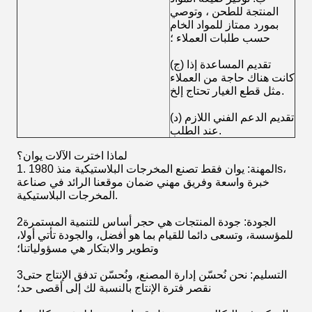
المنتجة للطحن ، وتوصي
بمورد ممتاز للمواد الخام
حسب طلبات العملاء ؛
(ج) تقديم المساعدة إذا
كانت هناك حاجة من العملاء
مثل قطع الغيار تحتاج إلخ.
(د) تقديم الدعم الفني اللازم
عند الطلب.
لماذا اخترت الآلات يوان؟
1. المهنة: يوان فقط تصنع المخرجات البلاستيكية منذ 1980s،
خبرة واسعة وفريق مهني ضمان موقعنا الرائد في صناعة
المخرجات البلاستيكية.
2الجودة: جودة المنتجات هي حجر أساس للتنمية المستمرة
للمؤسسة، وتسعى دائما للقيام بما هو أفضل، والجودة تأتي أولا،
وتطوير والابتكار هي مسؤولياتنا؛
3التسليم: نحن نُحسّن إدارة المصنع، ونُحسّن تدفق الإنتاج حتى
نقصر فترة الإنتاج بالنسبة لك إلى أقصى حد؛