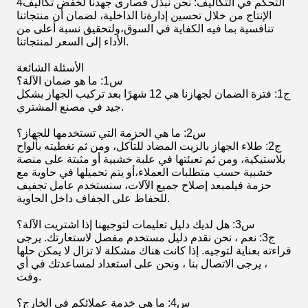
4التحكم في التكاليف: نحن نبذل قصارى جهدنا لخفض تكاليف
الإنتاج من خلال تحسين إدارةنا الداخلية، لضمان أن منتجاتنا
تنافسية بما فيه الكفاية في السوق،ولتحقيق نسبة أعلى من
الأداء إلى السعر لمنتجاتنا.
الأسئلة الشائعة
س1: ما هو ضمان الآلة؟
ج1: فترة الضمان لجهازنا هي 12 شهرًا بعد تركيب الجهاز بشكل
جيد في مصنع المشتري.
س2: ما هي الحزمة التي تستخدمها للجهاز؟
ج2: طلاء الجهاز بالزيت المضاد للتآكل، ومن ثم تغطيته بألواح
بلاستيكية، ومن ثم تعبئتها في علبة خشبية أو مثبتة على منصة
خشبية حسب متطلبات العملاء،أو يتم تحميلها في حاوية مع
حزمة فيلمبعد إصلاح جميع الآلات، سنستخدم عامل تجفيف
للحفاظ على الجفاف داخل الحاوية.
س3: هل لديك دليل تعليمات لتوجيهنا إذا اشتريت الآلة؟
ج3: نعم ، نحن نقدم دليل مستخدم مفصل لاستعارتك. يرجى
قراءته بعناية لتوجيه. إذا كانت هناك مشكلة لا تزال لا يمكن حلها
، يرجى الاتصال بنا ، ونحن على استعداد لمساعدتك في أي
وقت.
س4: ما هي خدمة عملائكم في الخارج؟