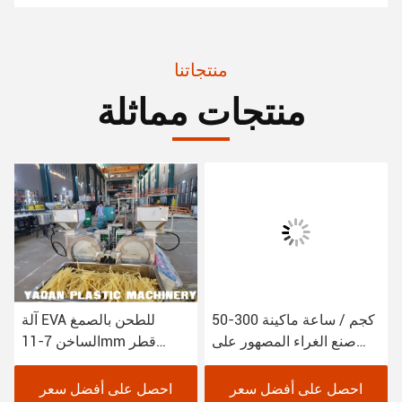
منتجاتنا
منتجات مماثلة
50-300 كجم / ساعة ماكينة
آلة EVA للطحن بالصمغ
صنع الغراء المصهور على
الساخن 7-11mm قطر
الساخن استهلاك منخفض
لتطبيقات التغليف وتجميع
للطاقة 60-160 كيلو وات
المنتجات
احصل على أفضل سعر
احصل على أفضل سعر