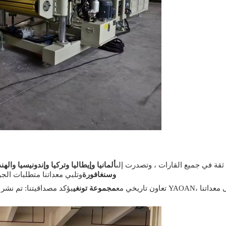
لقد اكتسبت خطوط طحن عصى POM لـ YAOAN ثقة في جميع القارات ، وتصدرت إلى
ألمانيا وإيطاليا وتركيا وإندونيسيا والهن
وسنغافورة
وتلبي معداتنا متطلبات الج
تعاون تاريخي مع
مجموعة تونغي