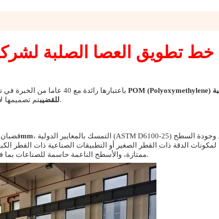
باعتبارها رائدة مع 40 عاما من الخبرة في تصنيع معدات التطويق، يوان يقدم بفخر عالية الأداء
تم تصميمها لإعادة تعريف الدقة والموثوقية والكفاءة في معالجة البوليمر.
للقضيب
، التمسك بالمعايير الدولية (ASTM D6100-25) لدقة الأبعاد وجودة السطح
نطاق قطر 10-200mm
خط إنتاجنا مصمم لت
لمكونات الدقة ذات القطر الصغير أو التطبيقات الصناعية ذات القطر الكب
ممتازة، والأسطح الناعمة حاسمة للصناعات بما في ذلك صناعة السيارات، تصنيع الآلات، والهندسة الكهربائية.