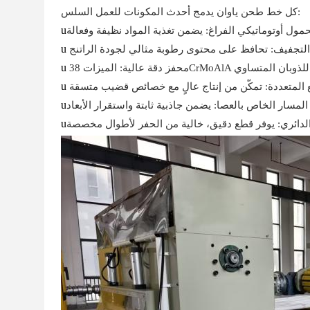
كل خط طحن ياوان يدمج أحدث المكونات للعمل السلس:
u
مول أوتوماتيكي الفراغ: يضمن تغذية المواد نظيفة وفعالة
u
u
ران مستقر للذوبان المتساوي
u
 المتعددة: تمكّن من إنتاج عالٍ مع خصائص قضيب متسقة
u
مسار الخاص بالعصا: يضمن جاذبية ثابتة واستقرار الأبعاد
u
الدائري: يوفر قطع دقيق، خالية من الحفر لأطوال مخصصة