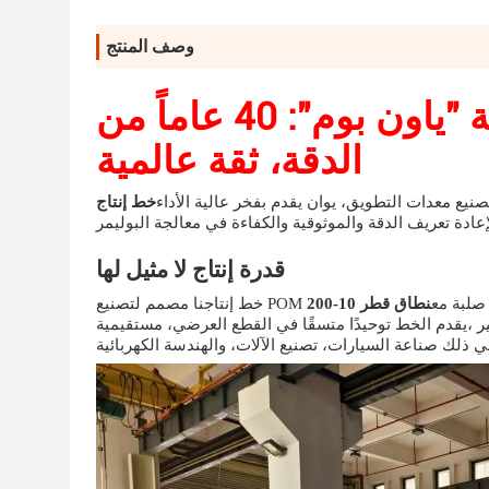
وصف المنتج
خط تطويق العصا الصلبة لشركة "ياون بوم": 40 عاماً من
الدقة، ثقة عالمية
خط إنتاج POM (Polyoxymethylene) الصلبة
قدرة إنتاج لا مثيل لها
صنيع POM قضبان صلبة مع
ير ،يقدم الخط توحيدًا متسقًا في القطع العرضي، مستقيمية