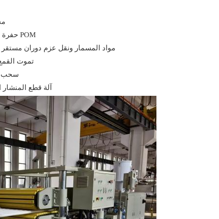
مح
حفرة التجفيف: تحافظ على محتوى رطوبة مثالي لجودة الراتنج POM
محفز دقة عالية: الميزات 38CrMoAlA مواد المسمار ونقل عزم دو
تموت القمع
سحب ال
آلة قطع المنشار 