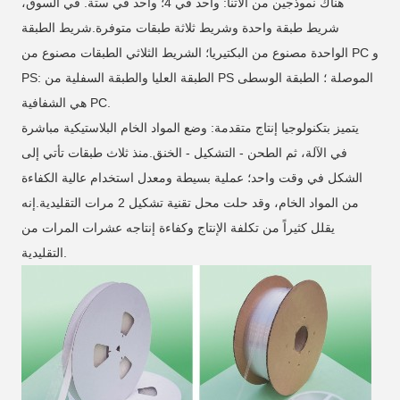
هناك نموذجين من آلاتنا: واحد في 4؛ واحد في ستة. في السوق،
شريط طبقة واحدة وشريط ثلاثة طبقات متوفرة.شريط الطبقة
الواحدة مصنوع من البكتيريا؛ الشريط الثلاثي الطبقات مصنوع من PC و
PS: الطبقة العليا والطبقة السفلية من PS الموصلة ؛ الطبقة الوسطى
هي الشفافية PC.
يتميز بتكنولوجيا إنتاج متقدمة: وضع المواد الخام البلاستيكية مباشرة
في الآلة، ثم الطحن - التشكيل - الخنق.منذ ثلاث طبقات تأتي إلى
الشكل في وقت واحد؛ عملية بسيطة ومعدل استخدام عالية الكفاءة
من المواد الخام، وقد حلت محل تقنية تشكيل 2 مرات التقليدية.إنه
يقلل كثيراً من تكلفة الإنتاج وكفاءة إنتاجه عشرات المرات من
التقليدية.