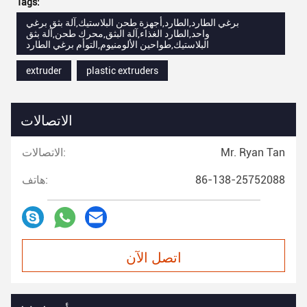
Tags:
برغي الطارد,الطارد,أجهزة طحن البلاستيك,آلة بثق برغي
واحد,الطارد الغذاء,آلة البثق,محرك طحن,آلة بثق
البلاستيك,طواحين الألومنيوم,التوأم برغي الطارد
extruder
plastic extruders
الاتصالات
Mr. Ryan Tan
الاتصالات:
86-138-25752088
هاتف:
اتصل الآن