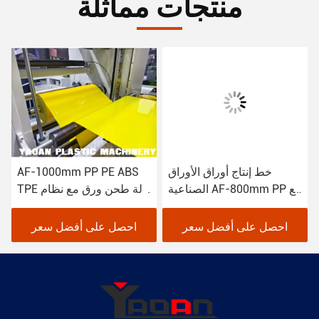
منتجات مماثلة
خط إنتاج أوراق الأوراق
AF-1000mm PP PE ABS
الصناعية AF-800mm PP مع
TPE آلة طحن ورق مع نظام
نظام التلف متقدم
التلف متقدم
احصل على أفضل سعر
احصل على أفضل سعر