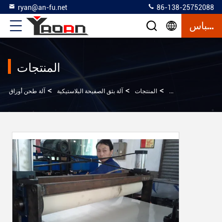
ryan@an-fu.net
86-138-25752088
إقتباس
المنتجات
>
>
>
آلة طحن أوراق POM
المنزل
المنتجات
آلة بثق الصفيحة البلاستيكية