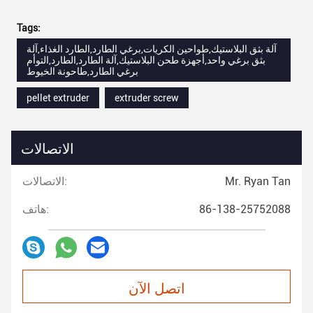
Tags:
آلة بثق البلاستيك,طواحين الكريات,برغي الطارد,الطارد الغذاء,آلة
بثق برغي واحد,أجهزة طحن البلاستيك,آلة الطارد,الطارد,التوأم
برغي الطارد,طاحونة الخيوط
pellet extruder
extruder screw
الاتصالات
Mr. Ryan Tan
الاتصالات:
86-138-25752088
هاتف:
اتصل الآن