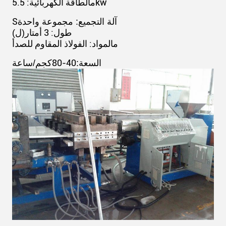
الطاقة الكهربائية: 5.5kw
م
S
آلة التجميع: مجموعة واحدة
طول: 3 أمتار
(ل)
المواد: الفولاذ المقاوم للصدأ
م
40-80
السعة:
كجم/ساعة