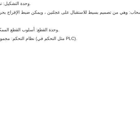
وحدة التشكيل: تصميمها المناسب يضمن التشكيل السريع، وحجم الصفحة الدقيق.
سحاب: وهي من تصميم بسيط للاستقبال على عجلتين ، ويمكن ضبط الإفراج بحر
وحدة القطع: أسلوب القطع الممكن، وشفرة الفولاذ السوبر سبائك يضمن القطع السريع والسلس.
نظام التحكم: مجموعة متنوعة من أنظمة التحكم المتاحة لمتطلبات العميل المختلفة (مثل التحكم في PLC).