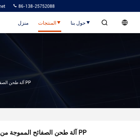
net
86-138-25752088
حول بنا
المنتجات
منزل
آلة طحن الصفائح المموجة من PP
آلة طحن الصفائح المموجة من PP