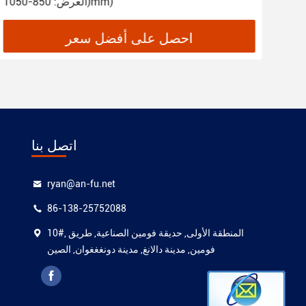
(العرض: 850-1050mm)
احصل على أفضل سعر
اتصل بنا
ryan@an-fu.net
86-138-25752088
10#, المنطقة الأولى, حديقة فومين الصناعية, طريق
فومين, مدينة دالانغ, مدينة دونغغغوان, الصين