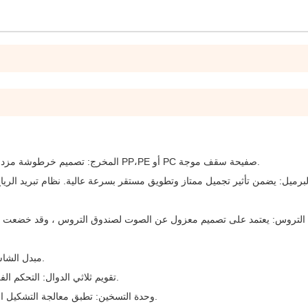
المخرج: تصميم خرطوشة مزدوجة، وفقا لمتطلبات مختلفة من العملاء، يمكننا تصنيع المخرج ل PP،PE أو PC صفيحة سقف موجة.
لبرميل: يضمن تأثير تجميل ممتاز وتطويق مستقر بسرعة عالية. نظام تبريد الر
لتروس: يعتمد على تصميم معزول عن الصوت لصندوق التروس ، وقد خضعت ال
مبدل الشاشة المرشحة: مبدل شاشة المرشح المزدوج يضمن عملية سهلة.
تقويم ثلاثي الدوال: التحكم الفردي في ناقل النقل لكل عجلة ، والمساحة الخالية قابلة للتعديل.
وحدة التسخين: تطبق معالجة التشكيل المسبق لتلبية متطلبات التشكيل قبل أن تأتي إلى المعالجة الثانية.