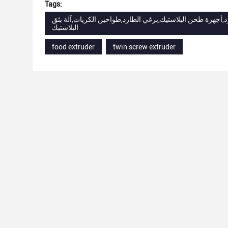
Tags:
ارد,أجهزة طحن البلاستيك,برغي الطارد,طواحين الكريات,آلة بثق
البلاستيك
food extruder
twin screw extruder