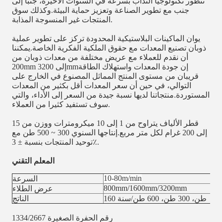
تتطور تكنولوجيا التذاب بسرعة في السنوات الأخيرة، جنبا إلى
جنب مع تطوير الصناعة وتعزيز حماية البيئة.وكذلك سوق
المنتجات غير المنسوجة المذابة.
يوان الماكينات البلاستيكية المحدودة تركز على تطوير عملية
ذوبان تصنيع المعدات مع حقوق الملكية الفكرية الخاصة.يمكننا
أن نقدم للعملاء مع عريض مختلفة من معدات ذوبان من
200mm إلى 3200mmإن جودة المعدات واستهلاك الطاقة
قريبان من مستوى المنتج المماثل المصنوع في الخارج على
التوالي، في حين أن سعر المعدات أقل بكثير من المعدات
المستوردة.منتجاتنا لديها نسبة جيدة من السعر إلى الأداء، والتي
سوف تستفيد كثيرا من العملاء.
قطر الألياف يتراوح من 1 إلى 10 ميكرومترات ووزن من 15
إلى 200 غرام لكل متر مربع.إنتاجها السنوي 300 ~ 500 طن مع
توحيد المنتجات بنسبة ± 3٪.
المعلم التقني
10-80m/min
السرعة
800mm/1600mm/3200mm
عرض الطلاء
160 طن، 300 طن، 600 طن/سنة
الناتج
رقم الحفرة الصغيرة 1334/2667