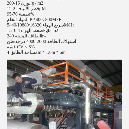
الوزن 15-200g / m2
قطر الألياف 2-15μM
تصفية 70-95%
المواد الخام PP 400، 800MFR
تفريغ الهواء 5440/10880/16320M/Hr
ضغط الهواء 0.4-1.2kgf/cm2
الطاقة المثبتة 240kw
استهلاك الطاقة 2000-4000 درجة/طن
قيمة CV < 6%
مساحة الطابق 4m * 1.6m * 6m