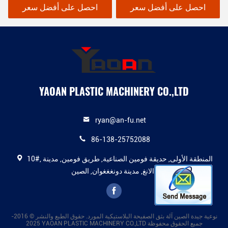
احصل على أفضل سعر
احصل على أفضل سعر
YAOAN PLASTIC MACHINERY CO.,LTD
ryan@an-fu.net
86-138-25752088
10#, المنطقة الأولى, حديقة فومين الصناعية, طريق فومين, مدينة
دالانغ, مدينة دونغغغوان, الصين
نوعية جيدة الصين آلة بثق الصفيحة البلاستيكية المورد. حقوق الطبع والنشر © 2016-
2025 YAOAN PLASTIC MACHINERY CO.,LTD جميع الحقوق محفوظة