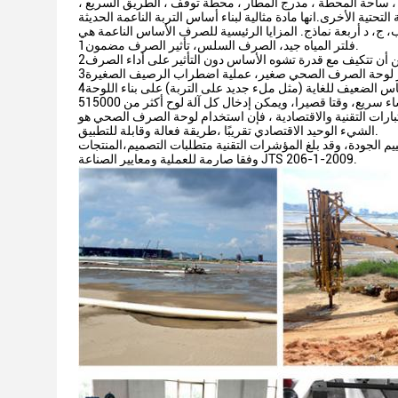
 ساحة المحطة ، مدرج المطار ، محطة توقف ، الطريق السريع ،
1فلتر المياه جيد، الصرف السلس، تأثير الصرف مضمون.
بارات التقنية والاقتصادية ، فإن استخدام لوحة الصرف الصحي هو
الشيء الوحيد الاقتصادي تقريبًا ،طريقة فعالة وقابلة للتطبيق.
يم الجودة، وقد بلغ المؤشرات التقنية متطلبات التصميم،المنتجات
وفقا صارمة للعملية ومعايير الصناعة JTS 206-1-2009.