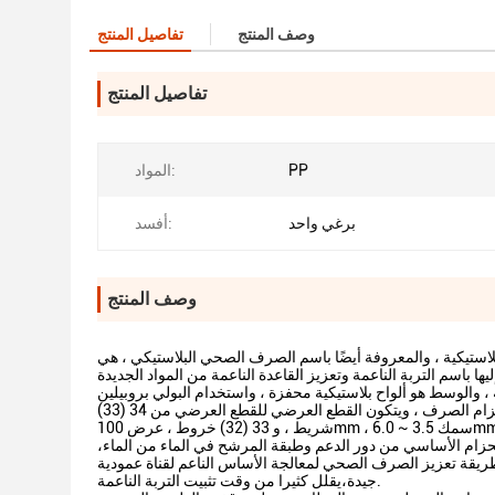
وصف المنتج
تفاصيل المنتج
تفاصيل المنتج
PP
المواد:
برغي واحد
أفسد:
وصف المنتج
معروفة أيضًا باسم الصرف الصحي البلاستيكي ، هي SPB-A و B و C و D سلسلة من أحزمة الصرف الصحي
بلاستيكية محفزة ، واستخدام البولي بروبيلين (PP) وبولي إيثيلين (PE) مختلطة مع النظام ،من البولي بروبيلين
صلب و البولي إيثيلين مرن ومقاوم للطقسالصفيحة الأساسية هي الهيكل العظمي وقناة حزام الصرف ، ويتكون القطع العرضي للقطع العرضي من 34 (33)
شريط ، و 33 (32) خروط ، عرض 100mm ، سمك 3.5 ~ 6.0mm ،كلا الجانبين من الغير منسوجة الجيوتيكستيل لفها فلتر طبقة، المرشح مع الألياف الطويلة
.الحزام الأساسي من دور الدعم وطبقة المرشح في الماء من الماء،
طريقة تعزيز الصرف الصحي لمعالجة الأساس الناعم لقناة عمودية
جيدة،يقلل كثيرا من وقت تثبيت التربة الناعمة.