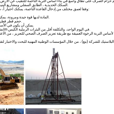
حزام الصرف على نطاق واسع في بناء أساس التربة الناعمة للتنقيب عن الارض ،
السكك الحديدية ، الطابق السفلي ومشاريع البنية التحتية الأخرى.انها مادة مثالية لبناء أساس التربة الناعمة الحديثة.
وفقا لعمق مختلف من إدخال القاعدة الناعمة، يمكنك اختيار أ، ب، ج، د أربعة نماذج. المزايا الرئيسية للصرف الأساس الناعمة هي:
2المادة لديها قوة جيدة ومرونة، يمكن أن تتكيف مع قدرة تشوه الأساس دون التأثير على أداء الصرف.
3حجم قطر قطر لوحة الصرف الصحي صغير، عملية اضطراب الرصيف الصغيرة.
4يمكن أن يكون في الأساس الضعيف للغاية (مثل ملء جديد على التربة) على بناء اللوحة.
5إنشاء سريع، وقتا قصيرا، ويمكن إدخال كل آلة لوح أكثر من 15000m في اليوم الواحد، والتكلفة أقل من البئرات الرملية الكيس.
 لأساس التربة الرخوة العميقة مع طريقة تعزيز الصرف الصحي للتعزيز ، من الاعت
بلاستيك للشركة (مع) ، من خلال المؤسسات الوطنية المهنية للبحث والاختبار لتقي