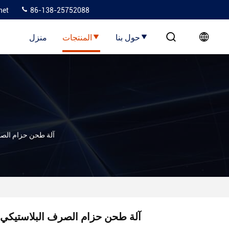
net
86-138-25752088
حول بنا
المنتجات
منزل
آلة طحن حزام الصر
آلة طحن حزام الصرف البلاستيكي