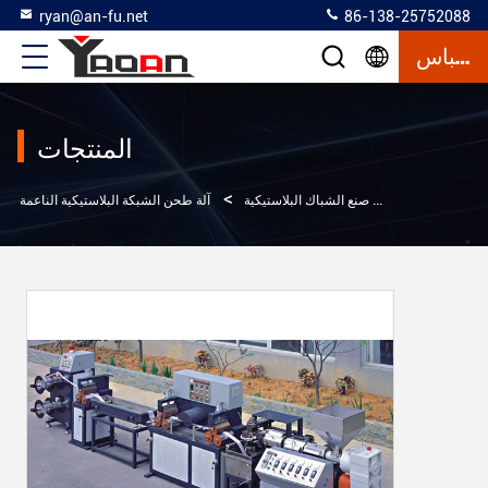
ryan@an-fu.net
86-138-25752088
إقتباس
المنتجات
>
>
>
المنتجات
آلة صنع الشباك البلاستيكية
آلة طحن الشبكة البلاستيكية الناعمة