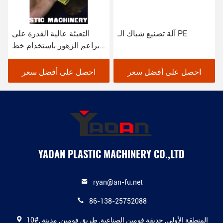
آلة تصنيع شباك الـ PE
التعبئة عالية القدرة على
براعم الزهور باستخدام خط
إنتاج الشبكة الناعمة / آلة
صنع / محرك طحن
احصل على أفضل سعر
احصل على أفضل سعر
YAOAN PLASTIC MACHINERY CO.,LTD
ryan@an-fu.net
86-138-25752088
10#, المنطقة الأولى, حديقة فومين الصناعية, طريق فومين, مدينة