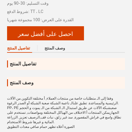
وقت التسليم: 30-90 يوم
شروط الدفع: TT ، LC
القدرة على العرض: 100 مجموعة شهريا
احصل على أفضل سعر
وصف المنتج
تفاصيل المنتج
تفاصيل المنتج
وصف المنتج
وفقا
إلى
الـ
متطلبات خاصة
من
منتجات العملاء
,
أ
مختلفة
التكوين
من
الآلات
.
الرئيسية والمساعدة
.
تطبق على
الـ
ناعمة
الشبكة
صعبة
الشبكة أو
الصدر
الرغوة
صعب
شبكة الآلات
عن طريق استبدال
الـ
الشبكة
من
الـ
يموت
و
الحجم
PP، PE
الجهاز
يمكن
المنتجات
أ
الاختلاف
من
الهياكل المختلفة
ومواصفات
,
تستخدم على
نطاق واسع في
فراش
المقصورة
,
سد
غير زلق
، نبات
قف
,
الرصيف
تعزيز
,
الزراعة
.
المائية
و
غيرها
شروط
الاستخدام
الصورة أعلاه تظهر
حمام
صافي
معدات التطويق