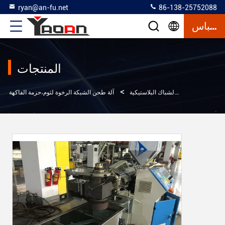
ryan@an-fu.net
86-138-25752088
إقتباس
المنتجات
>
>
منتجات
آلة صنع الشباك البلاستيكية
آلة طحن الشبكة الرخوة لثوم،حزمة الفاكهة